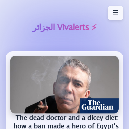
☰
⚡ Vivalerts
الجزائر
The dead doctor and a dicey diet:
how a ban made a hero of Egypt’s