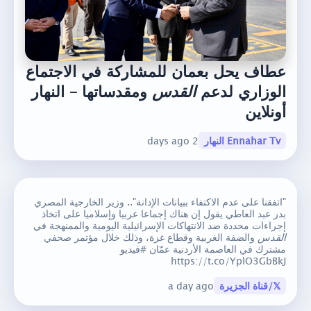
عطاف يحل بعمان للمشاركة في الاجتماع
الوزاري لدعم
القدس
ومقدساتها – النهار
أونلاين
Ennahar Tv النهار
2 days ago
"اتفقنا على عدم الاكتفاء ببيانات الإدانة".. وزير الخارجية المصري
بدر عبد العاطي يقول إن هناك إجماعا عربيا وإسلاميا على اتخاذ
إجراءات محددة ضد الانتهاكات الإسرائيلية اليومية والممنهجة في
القدس
والضفة الغربية وقطاع غزة، وذلك خلال مؤتمر صحفي
مشترك في العاصمة الأردنية عمّان #فيديو
https://t.co/YplO3GbBkJ
𝕏/قناة الجزيرة
a day ago