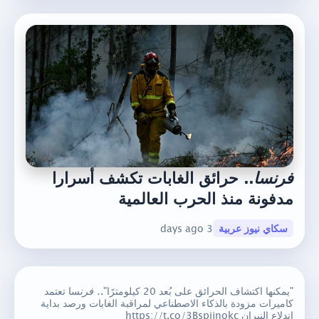
فرنسا
.. حرائق الغابات تكشف أسرارا
مدفونة منذ الحرب العالمية
سكاي نيوز عربية
3 days ago
"يمكنها اكتشاف الحرائق على بُعد 20 كيلومترًا".
. فرن
سا تعتمد
كاميرات مزودة بالذكاء الاصطناعي لمراقبة الغابات ورصد بداية
اندلاع النيران https://t.co/3Bspijnokc