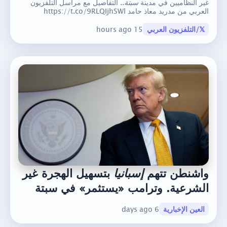
غير النظاميين في مدينة
سبتة
.. التفاصيل مع مراسل التلفزيون
العربي من مدريد معاذ حامد https://t.co/9RLQIjhSWl
𝕏/التلفزيون العربي
15 hours ago
واشنطن تتهم
إسبانيا
بتسهيل الهجرة غير
الشرعية. وترامب «يستثمر» في سبتة
العين الإخبارية
6 days ago