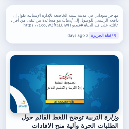
مهاجر سوداني في مدينة سبتة الخاضعة للإدارة الإسبانية يقول إن
دافعه الرئيسي للوصول إلى
إسبانيا
هو مساعدة من تبقى من أفراد
عائلته على قيد الحياة #فيديو https://t.co/w2ftaLUiwH
𝕏/قناة الجزيرة
2 days ago
وزارة
التربية توضح اللغط القائم حول
الطلبات الحرة وآلية منح الافادات