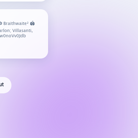
 Braithwaite² 🏟️
on; Villasanti,
o/w0noVv0Jdb
ut