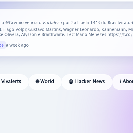
), o @Gremio vencia o
Fortaleza
por 2x1 pela 14ªR do Brasileirão. ⚽️
 Tiago Volpi; Gustavo Martins, Wagner Leonardo, Kannemann, Marl
ke Olivera, Alysson e Braithwaite. Tec: Mano Menezes https://t.c
os
a week ago
 Vivalerts
🌐 World
🤖 Hacker News
ℹ️ Abo