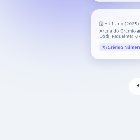
🗓️ Há 1 ano (2025
Arena do Grêmio 👥
Dodi, Riquelme; Ki
𝕏/Grêmio Númer
⚡