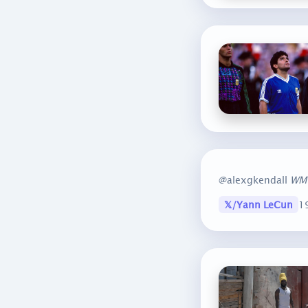
@alexgkendall
WM
𝕏/Yann LeCun
1