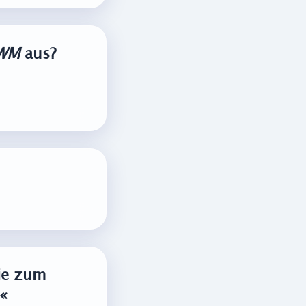
WM
aus?
die zum
«