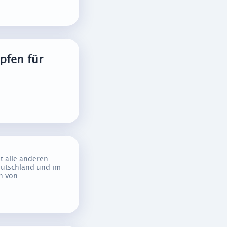
pfen für
t alle anderen
utschland und im
an von…