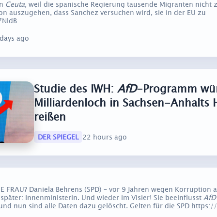
in
Ceuta
, weil die spanische Regierung tausende Migranten nicht 
von auszugehen, dass Sanchez versuchen wird, sie in der EU zu
I7NldB…
 days ago
Studie des IWH:
AfD
-Programm wü
Milliardenloch in Sachsen-Anhalts 
reißen
DER SPIEGEL
22 hours ago
FRAU? Daniela Behrens (SPD) – vor 9 Jahren wegen Korruption al
 später: Innenministerin. Und wieder im Visier! Sie beeinflusst
AfD
d nun sind alle Daten dazu gelöscht. Gelten für die SPD https: