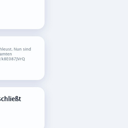
hleust. Nun sind
samten
co/k8E087JVrQ
chließt