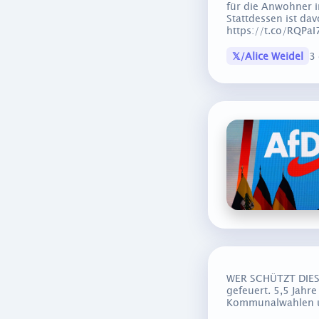
für die Anwohner 
Stattdessen ist da
https://t.co/RQPa
𝕏/Alice Weidel
3
WER SCHÜTZT DIESE 
gefeuert. 5,5 Jahre
Kommunalwahlen un