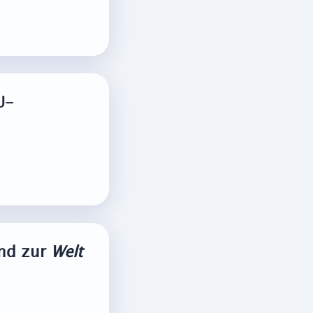
U-
ind zur
Welt