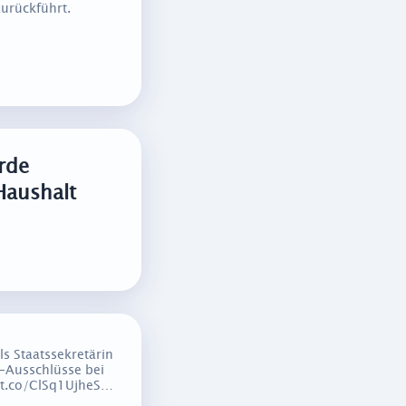
zurückführt.
rde
Haushalt
s Staatssekretärin
-Ausschlüsse bei
//t.co/ClSq1UjheS…