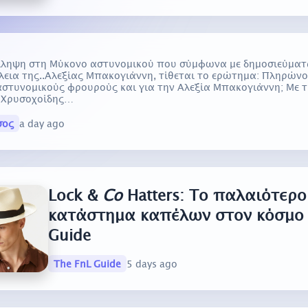
λληψη στη Μύκονο αστυνομικού που σύμφωνα με δημοσιεύματα
ια της..Αλεξίας Μπακογιάννη, τίθεται το ερώτημα: Πληρώνο
στυνομικούς φρουρούς και για την Αλεξία Μπακογιάννη; Με τ
ο Χρυσοχοίδης…
σος
a day ago
Lock &
Co
Hatters: Το παλαιότερο
κατάστημα καπέλων στον κόσμο 
Guide
The FnL Guide
5 days ago