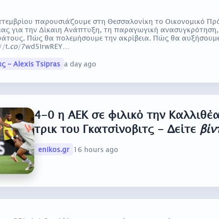
πτεμβρίου παρουσιάζουμε στη Θεσσαλονίκη το Οικονομικό Πρ
ο μας για την Δίκαιη Ανάπτυξη, τη παραγωγική ανασυγκρότηση
ράτους. Πώς θα πολεμήσουμε την ακρίβεια. Πώς θα αυξήσουμε
/t.
co
/7wd5IrwREY…
ς - Alexis Tsipras
a day ago
4-0 η ΑΕΚ σε φιλικό την Καλλιθέ
τρικ του Γκατσίνοβιτς - Δείτε
βίν
enikos.gr
16 hours ago