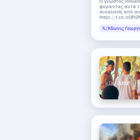
Ο γνωστός influen
φορώντας αυτά τ
συναίνεση από αυ
https://t.co/oDPIZ
𝕏/Άδωνις Γεωργ