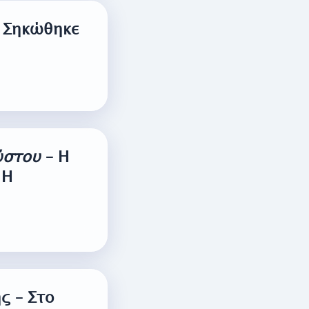
- Σηκώθηκε
ύστου
– Η
 Η
ς – Στο