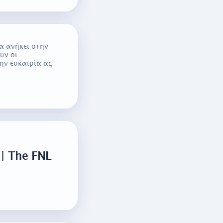
 ανήκει στην
υν οι
ην ευκαιρία ας
| The FNL