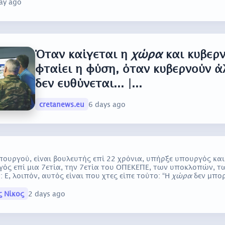
ay ago
Όταν καίγεται η
χώρα
και κυβερ
φταίει η φύση, όταν κυβερνούν ά
δεν ευθύνεται... |...
cretanews.eu
6 days ago
πουργού, είναι βουλευτής επί 22 χρόνια, υπήρξε υπουργός και
ός επί μια 7ετία, την 7ετία του ΟΠΕΚΕΠΕ, των υποκλοπών, 
Ε, λοιπόν, αυτός είναι που χτες είπε τούτο: “Η
χώρα
δεν μπορ
 Νίκος
2 days ago