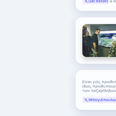
𝕏/Zac Kesses
a d
Είναι γιός πρωθυ
ίδιος πρωθυπουργ
των Λαζαρίδηδων: 
𝕏/Μπογιόπουλος