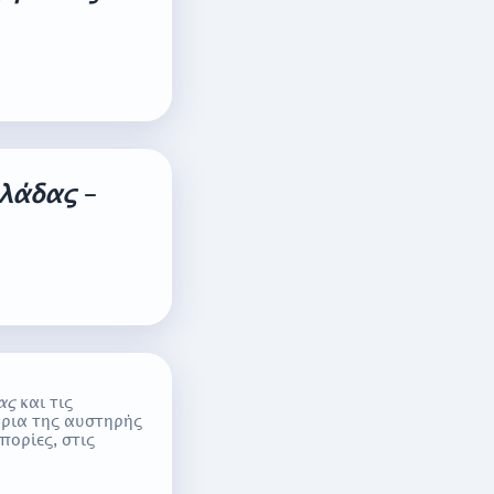
λλάδας
–
ας
και τις
όρια της αυστηρής
πορίες, στις