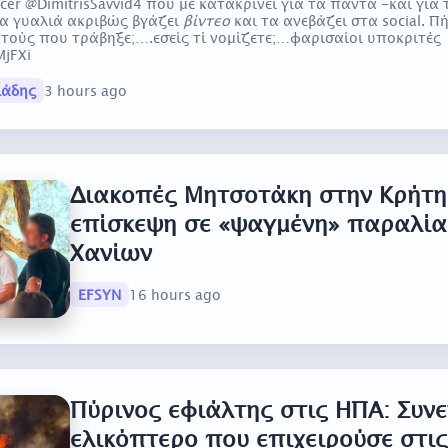
cer @DimitrisSavvid4 που με κατακρίνει για τα πάντα -και για
α γυαλιά ακριβώς βγάζει
βίντεο
και τα ανεβάζει στα social. 
τούς που τράβηξε;….εσείς τί νομίζετε;…φαρισαίοι υποκριτές
MjFXi
ιάδης
3 hours ago
Διακοπές Μητσοτάκη στην Κρήτη
επίσκεψη σε «ψαγμένη» παραλία
Χανίων
EFSYN
16 hours ago
Πύρινος εφιάλτης στις ΗΠΑ: Συνε
ελικόπτερο που επιχειρούσε στι