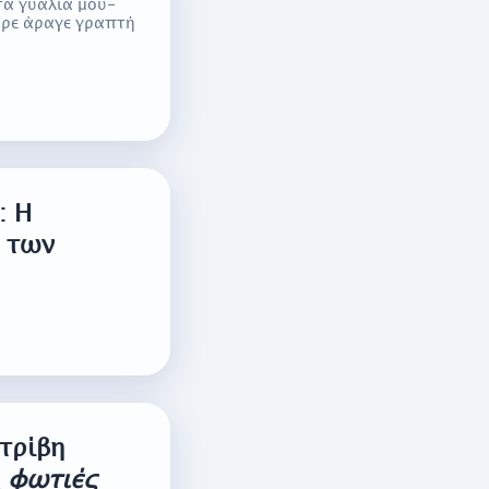
 τα γυαλιά μου-
Πήρε άραγε γραπτή
: Η
 των
τρίβη
ς
φωτιές