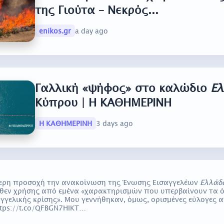
της Γιούτα – Νεκρός...
enikos.gr
a day ago
Γαλλική «ψήφος» στο καλώδιο
Ε
Κύπρου | Η ΚΑΘΗΜΕΡΙΝΗ
Η ΚΑΘΗΜΕΡΙΝΗ
3 days ago
τερη προσοχή την ανακοίνωση της Ένωσης Εισαγγελέων
Ελλάδ
θεν χρήσης από εμένα «χαρακτηρισμών που υπερβαίνουν τα 
αγγελικής κρίσης». Μου γεννήθηκαν, όμως, ορισμένες εύλογες α
ttps://t.co/QFBGN7HIKT…