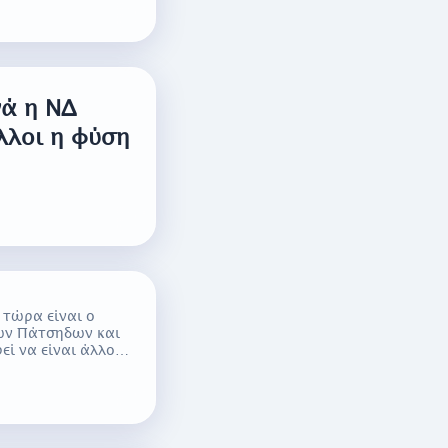
νά η ΝΔ
λλοι η φύση
 τώρα είναι ο
των Πάτσηδων και
εί να είναι άλλο…