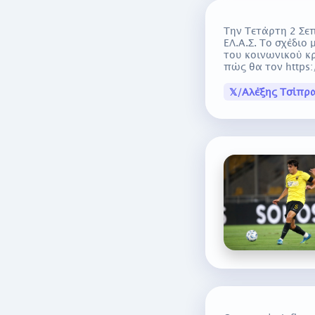
Την Τετάρτη 2 Σε
ΕΛ.Α.Σ. Το σχέδι
του κοινωνικού κ
πώς θα τον https:/
𝕏/Αλέξης Τσίπρα