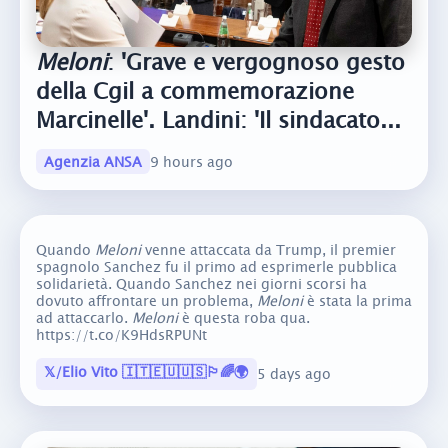
Meloni
: 'Grave e vergognoso gesto
della Cgil a commemorazione
Marcinelle'. Landini: 'Il sindacato...
Agenzia ANSA
9 hours ago
Quando
Meloni
venne attaccata da Trump, il premier
spagnolo Sanchez fu il primo ad esprimerle pubblica
solidarietà. Quando Sanchez nei giorni scorsi ha
dovuto affrontare un problema,
Meloni
è stata la prima
ad attaccarlo.
Meloni
è questa roba qua.
https://t.co/K9HdsRPUNt
𝕏/Elio Vito 🇮🇹🇪🇺🇺🇸🏳️‍🌈🌍
5 days ago