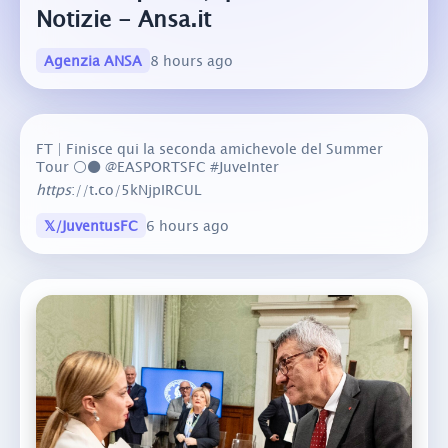
Notizie - Ansa.it
Agenzia ANSA
8 hours ago
FT | Finisce qui la seconda amichevole del Summer
Tour ⚪️⚫️ @EASPORTSFC #JuveInter
https
://t.co/5kNjpIRCUL
𝕏/JuventusFC
6 hours ago