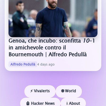
Genoa, che incubo: sconfitta
10
-1
in amichevole contro il
Bournemouth | Alfredo Pedullà
Alfredo Pedullà
4 days ago
⚡ Vivalerts
🌐 World
🤖 Hacker News
ℹ️ About