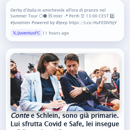
Derby d'
Italia
in amichevole all'ora di pranzo nel
Summer Tour ⚪️⚫️ 🆚 Inter 📍 Perth ⏰ 13:00 CEST #️⃣
#JuveInter Powered by @Jeep https://t.co/HuFEDN9ijY
𝕏/JuventusFC
11 hours ago
Conte
e Schlein, sono già primarie.
Lui sfrutta Covid e Safe, lei insegue