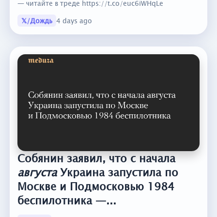
— читайте в треде https://t.co/euc6iWHqLe
𝕏/Дождь
4 days ago
Собянин заявил, что с начала
августа
Украина запустила по
Москве и Подмосковью 1984
беспилотника —...