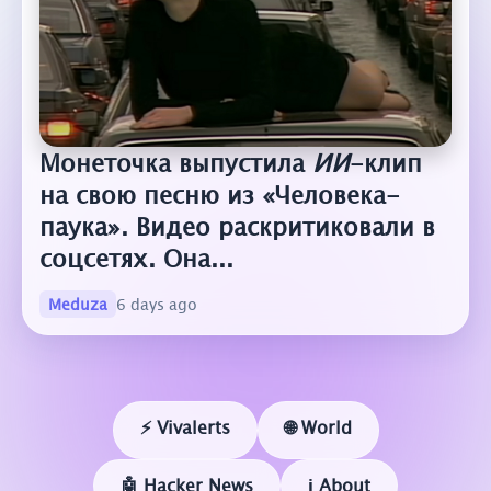
Монеточка выпустила
ИИ
-клип
на свою песню из «Человека-
паука». Видео раскритиковали в
соцсетях. Она...
Meduza
6 days ago
⚡ Vivalerts
🌐 World
🤖 Hacker News
ℹ️ About