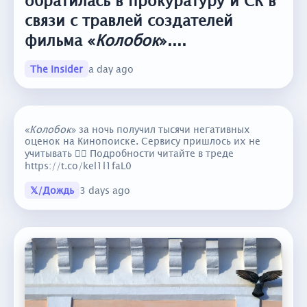
обратилась в прокуратуру и СК в
связи с травлей создателей
фильма «
Колобок
»....
The Insider
a day ago
«
Колобок
» за ночь получил тысячи негативных
оценок на Кинопоиске. Сервису пришлось их не
учитывать 👇🏼 Подробности читайте в треде
https://t.co/kel1l1faL0
𝕏/Дождь
3 days ago