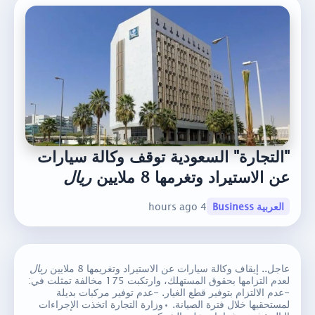
"التجارة" السعودية توقف وكالة سيارات
عن الاستيراد وتغرمها 8 ملايين
ريال
العربية Business
4 hours ago
عاجل.. إيقاف وكالة سيارات عن الاستيراد وتغريمها 8 ملايين
ريال
لعدم التزامها بحقوق المستهلك، وارتكبت 175 مخالفة تمثلت في:
-عدم الالتزام بتوفير قطع الغيار. -عدم توفير مركبات بديلة
لمستحقيها خلال فترة الصيانة. •وزارة التجارة اتخذت الإجراءات