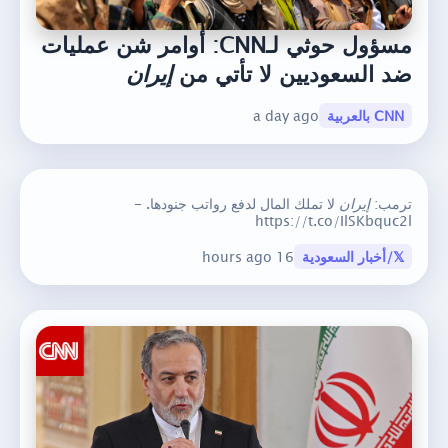
مسؤول حوثي لـCNN: أوامر شن عمليات
ضد السعوديين لا تأتي من
إيران
CNN بالعربية
a day ago
ترمب:
إيران
لا تملك المال لدفع رواتب جنودها. -
https://t.co/IlSKbquc2l
𝕏/أخبار السعودية
16 hours ago