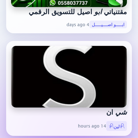
مقتنياتي
ابو
اصيل للتسويق الرقمي
ابـــــو اصــــيـــــل
4 days ago
شي
ان
14 hours ago
𓍯لين𓍯