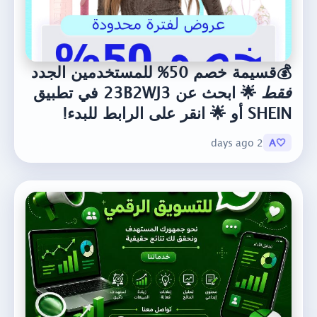
💰قسيمة خصم 50% للمستخدمين الجدد
فقط
🌟 ابحث عن 23B2WJ3 في تطبيق
SHEIN أو 🌟 انقر على الرابط للبدء!
2 days ago
🤍A